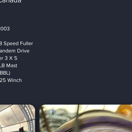
2003
8 Speed Fuller
Tandem Drive
r 3 X 5
LB Mast
BBL)
 25 Winch