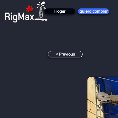
Hogar
quiero comprar
< Previous