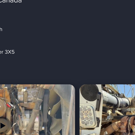
h
er 3X5