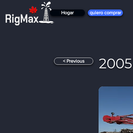
Hogar
quiero comprar
2005
< Previous