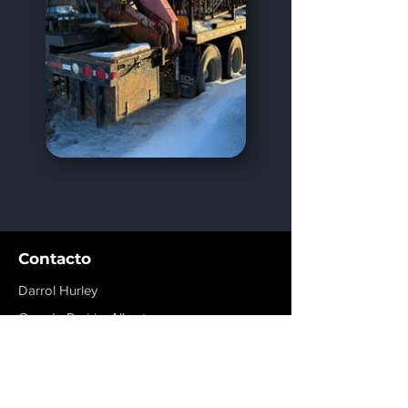
Contacto
Darrol Hurley
Grande Prairie, Alberta
dhurley@rigmaxinc.com
+1 780-814-1776