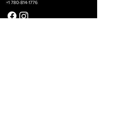
+1 780-814-1776
Menú
Sobre nosotros
Contáctanos
Listados
Vende tu equipo
Blog
Contáctanos
Comuníquese con nosotros hoy para
encontrar o vender equipos petrolíferos de
calidad.